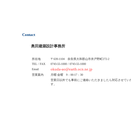
Contact
奥田建築設計事務所
所在地
〒639-1104 奈良県大和郡山市井戸野町272-2
TEL / FAX
0743-55-1000 / 0743-55-1000
okuda-ao@earth.ocn.ne.jp
Email
営業案内
月曜-金曜
9：00-17：30
営業日以外でも事前にご連絡いただきましたら対応させてい
す。